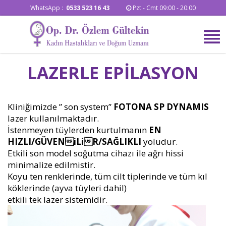
WhatsApp :
0533 523 16 43
Pzt - Cmt 09:00 - 20:00
LAZERLE EPİLASYON
Kliniğimizde ” son system”
FOTONA SP DYNAMIS
lazer kullanılmaktadır.
İstenmeyen tüylerden kurtulmanın
EN
HIZLI/GÜVENiLiR/SAĞLIKLI
yoludur.
Etkili son model soğutma cihazı ile ağrı hissi
minimalize edilmistir.
Koyu ten renklerinde, tüm cilt tiplerinde ve tüm kıl
köklerinde (ayva tüyleri dahil)
etkili tek lazer sistemidir.