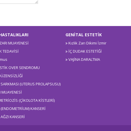
HASTALIKLARI
GENİTAL ESTETİK
 ZARI MUAYENESİ
Kızlık Zarı Dikimi İzmir
IK TEDAVİSİ
İÇ DUDAK ESTETİĞİ
smus
VAJİNA DARALTMA
İSTİK OVER SENDROMU
DÜZENSİZLİĞİ
 SARKMASI (UTERUS PROLAPSUSU)
 MUAYENESİ
ETRİOZİS (ÇİKOLOTA KİSTLERİ)
 (ENDOMETRİUM) KANSERİ
 AĞZI KANSERİ