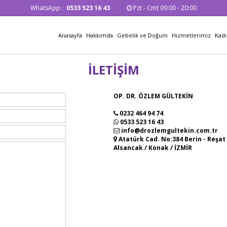
WhatsApp :
0533 523 16 43
Pzt - Cmt 09:00 - 20:00
Anasayfa
Hakkımda
Gebelik ve Doğum
Hizmetlerimiz
Kadı
İLETİŞİM
OP. DR. ÖZLEM GÜLTEKİN
0232 464 94 74
0533 523 16 43
info@drozlemgultekin.com.tr
Atatürk Cad. No:384 Berin - Reşat
Alsancak / Konak / İZMİR