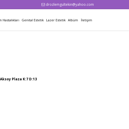
drozlemgultekin@yahoo.com
n Hastalıkları
Genital Estetik
Lazer Estetik
Albüm
İletişim
 Aksoy Plaza K:7 D:13